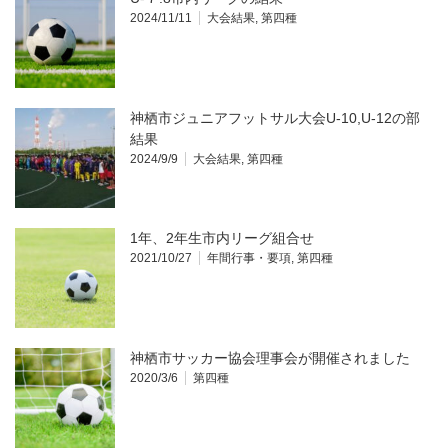
2024/11/11
大会結果
,
第四種
神栖市ジュニアフットサル大会U-10,U-12の部
結果
2024/9/9
大会結果
,
第四種
1年、2年生市内リーグ組合せ
2021/10/27
年間行事・要項
,
第四種
神栖市サッカー協会理事会が開催されました
2020/3/6
第四種