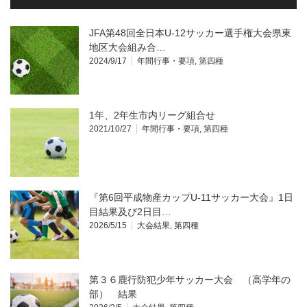
JFA第48回全日本U-12サッカー選手権大会県東
地区大会組み合…
2024/9/17
年間行事・要項
,
第四種
1年、2年生市内リーグ組合せ
2021/10/27
年間行事・要項
,
第四種
『第6回平成物産カップU-11サッカー大会』1日
目結果及び2日目…
2026/5/15
大会結果
,
第四種
第３６鹿行防犯少年サッカー大会 （高学年の
部） 結果