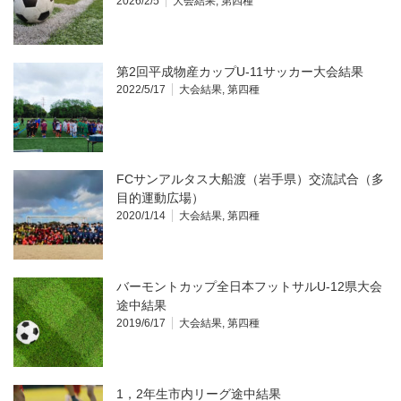
2026/2/5
大会結果
,
第四種
第2回平成物産カップU-11サッカー大会結果
2022/5/17
大会結果
,
第四種
FCサンアルタス大船渡（岩手県）交流試合（多
目的運動広場）
2020/1/14
大会結果
,
第四種
バーモントカップ全日本フットサルU-12県大会
途中結果
2019/6/17
大会結果
,
第四種
1，2年生市内リーグ途中結果