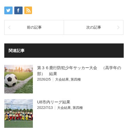
前の記事
次の記事
関連記事
第３６鹿行防犯少年サッカー大会 （高学年の
部） 結果
2026/2/5
大会結果
,
第四種
U8市内リーグ結果
2022/7/13
大会結果
,
第四種