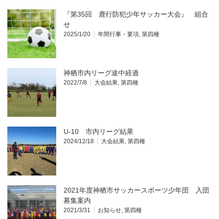
『第35回 鹿行防犯少年サッカー大会』 組合
せ
2025/1/20
年間行事・要項
,
第四種
神栖市内リーグ途中経過
2022/7/8
大会結果
,
第四種
U-10 市内リーグ結果
2024/12/18
大会結果
,
第四種
2021年度神栖市サッカースポーツ少年団 入団
募集案内
2021/3/31
お知らせ
,
第四種