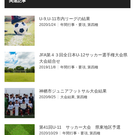
関連記事
U-9,U-11市内リーグの結果
2020/1/24
年間行事・要項
,
第四種
JFA第４３回全日本U-12サッカー選手権大会県
大会組合せ
2019/11/8
年間行事・要項
,
第四種
神栖市ジュニアフットサル大会結果
2020/9/25
大会結果
,
第四種
第41回U-11 サッカー大会 県東地区予選
2020/10/29
年間行事・要項
,
第四種