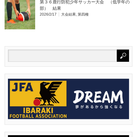
第３６鹿行防犯少年サッカー大会 （低学年の
部） 結果
2026/2/17
大会結果
,
第四種
動