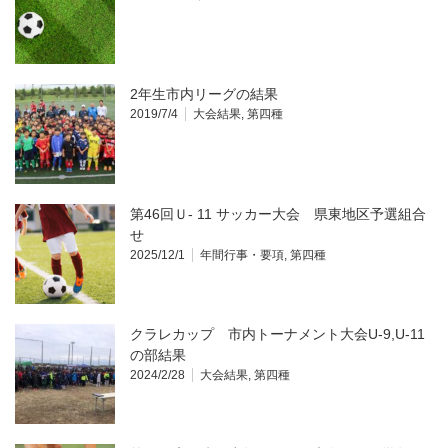
2年生市内リーグの結果
2019/7/4
大会結果
,
第四種
第46回Ｕ- 11 サッカー大会 県東地区予選組合
せ
2025/12/1
年間行事・要項
,
第四種
クラレカップ 市内トーナメント大会U-9,U-11
の部結果
2024/2/28
大会結果
,
第四種