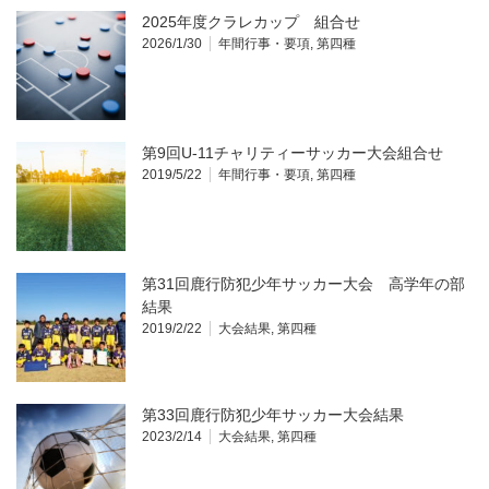
2025年度クラレカップ 組合せ
2026/1/30
年間行事・要項
,
第四種
第9回U-11チャリティーサッカー大会組合せ
2019/5/22
年間行事・要項
,
第四種
第31回鹿行防犯少年サッカー大会 高学年の部
結果
2019/2/22
大会結果
,
第四種
第33回鹿行防犯少年サッカー大会結果
2023/2/14
大会結果
,
第四種