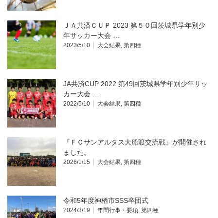
ＪＡ共済ＣＵＰ 2023 第５０回茨城県学年別少
年サッカー大会 …
2023/5/10
大会結果
,
第四種
JA共済CUP 2022 第49回茨城県学年別少年サッ
カー大会 …
2022/5/10
大会結果
,
第四種
『ＦＣサンアルタス大船渡交流戦』が開催され
ました。
2026/1/15
大会結果
,
第四種
令和5年度神栖市SSS卒団式
2024/3/19
年間行事・要項
,
第四種