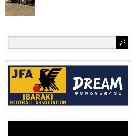
動
画
プ
レ