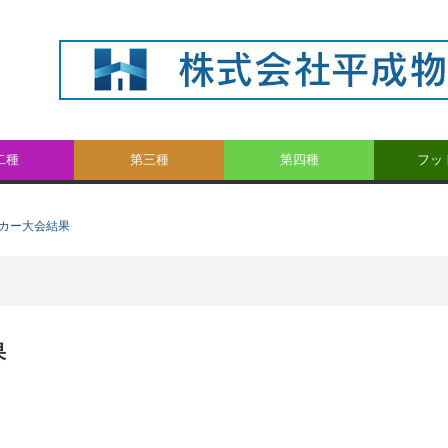
二種
第三種
第四種
フッ
ッカー大会結果
果