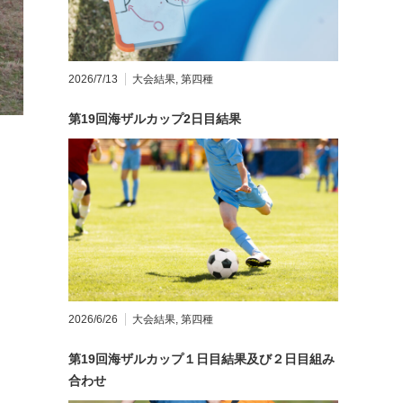
2026/7/13
大会結果
,
第四種
第19回海ザルカップ2日目結果
。
2026/6/26
大会結果
,
第四種
第19回海ザルカップ１日目結果及び２日目組み
合わせ