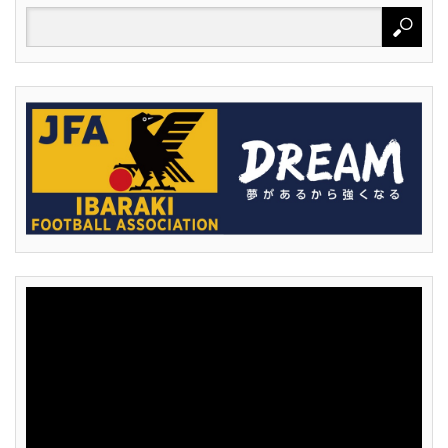
動
画
プ
レ
ー
ヤ
ー