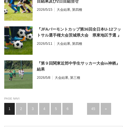
目結果及び2日目組合せ
2026/5/15
大会結果
,
第四種
『JFAバーモントカップ第36回全日本U-12フッ
トサル選手権大会茨城県大会 県東地区予選 』
結果
2026/5/11
大会結果
,
第四種
『第９回関東近郊中学生サッカー大会in神栖』
結果
2026/5/8
大会結果
,
第三種
PAGE NAVI
1
2
3
4
5
6
…
45
»