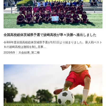
全国高校総体茨城県予選で波崎高校が準々決勝へ進出しました
令和8年度全国高校総体茨城県予選が5月1日より始まりました。新人戦ベスト
８の波崎高校は激戦を制し見事…
2026/6/9
大会結果
,
第二種