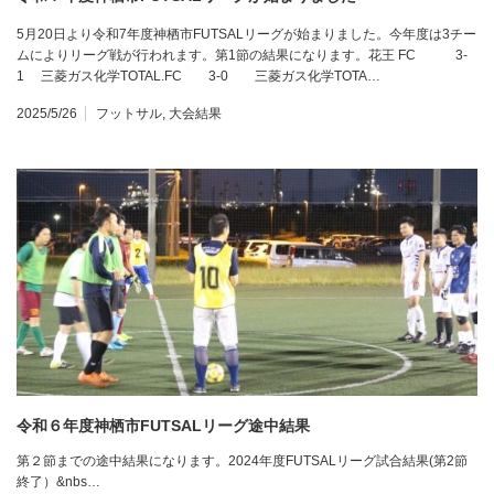
5月20日より令和7年度神栖市FUTSALリーグが始まりました。今年度は3チー
ムによりリーグ戦が行われます。第1節の結果になります。花王 FC 3-
1 三菱ガス化学TOTAL.FC 3-0 三菱ガス化学TOTA…
2025/5/26
フットサル
,
大会結果
令和６年度神栖市FUTSALリーグ途中結果
第２節までの途中結果になります。2024年度FUTSALリーグ試合結果(第2節
終了）&nbs…