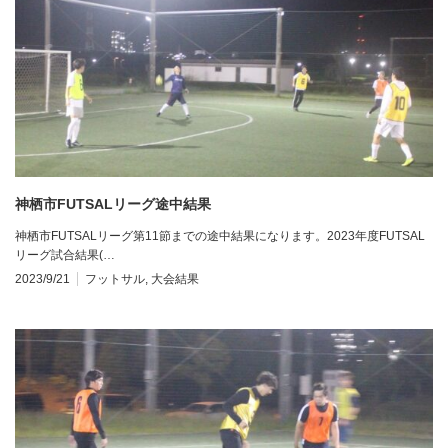
神栖市FUTSALリーグ途中結果
神栖市FUTSALリーグ第11節までの途中結果になります。2023年度FUTSAL
リーグ試合結果(…
2023/9/21
フットサル
,
大会結果