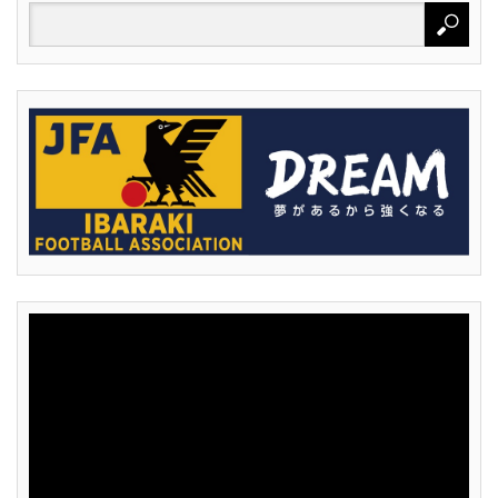
動
画
プ
レ
ー
ヤ
ー