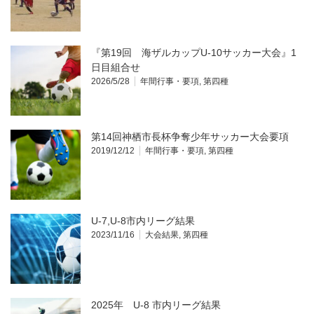
『第19回 海ザルカップU-10サッカー大会』1
日目組合せ
2026/5/28
年間行事・要項
,
第四種
第14回神栖市長杯争奪少年サッカー大会要項
2019/12/12
年間行事・要項
,
第四種
U-7,U-8市内リーグ結果
2023/11/16
大会結果
,
第四種
2025年 U-8 市内リーグ結果