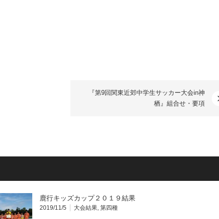
『第9回関東近郊中学生サッカー大会in神
栖』組合せ・要項
鹿行キッズカップ２０１９結果
2019/11/5
大会結果
,
第四種