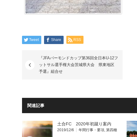
Tweet
Share
RSS
『JFAバーモンドカップ第36回全日本U-12フ
ットサル選手権大会茨城県大会 県東地区
予選』組合せ
関連記事
土合FC 2020年初蹴り案内
2019/12/6
年間行事・要項
,
第四種