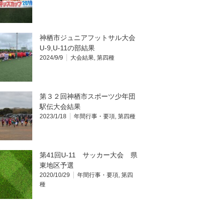
神栖市ジュニアフットサル大会
U-9,U-11の部結果
2024/9/9
大会結果
,
第四種
第３２回神栖市スポーツ少年団
駅伝大会結果
2023/1/18
年間行事・要項
,
第四種
第41回U-11 サッカー大会 県
東地区予選
2020/10/29
年間行事・要項
,
第四
種