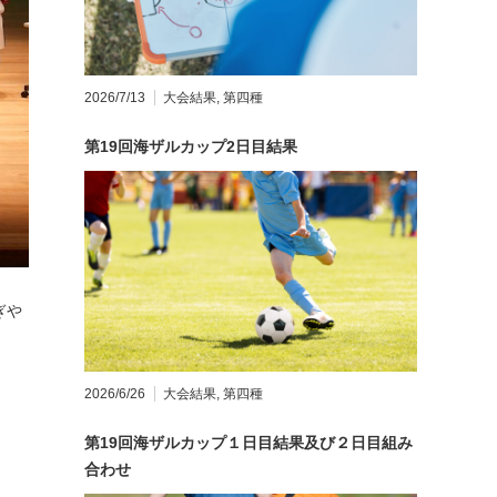
2026/7/13
大会結果
,
第四種
第19回海ザルカップ2日目結果
ぎや
2026/6/26
大会結果
,
第四種
第19回海ザルカップ１日目結果及び２日目組み
合わせ