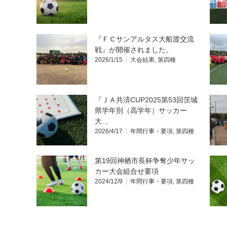
『ＦＣサンアルタス大船渡交流
戦』が開催されました。
2026/1/15
大会結果
,
第四種
『ＪＡ共済CUP2025第53回茨城
県学年別（高学年）サッカー
大…
2026/4/17
年間行事・要項
,
第四種
第19回神栖市長杯争奪少年サッ
カー大会組合せ要項
2024/12/9
年間行事・要項
,
第四種