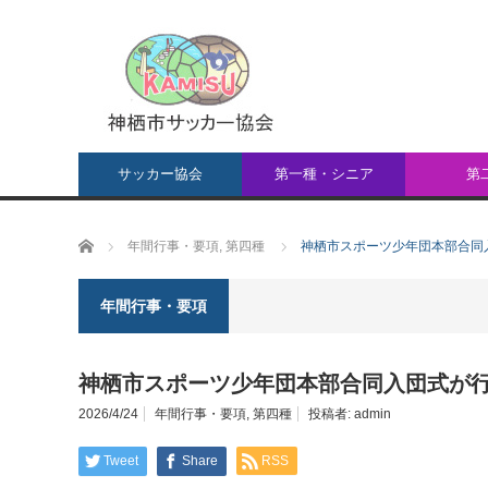
サッカー協会
第一種・シニア
第
ホーム
年間行事・要項
,
第四種
神栖市スポーツ少年団本部合同
年間行事・要項
神栖市スポーツ少年団本部合同入団式が
2026/4/24
年間行事・要項
,
第四種
投稿者:
admin
Tweet
Share
RSS