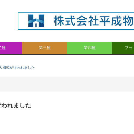
二種
第三種
第四種
フッ
入団式が行われました
行われました