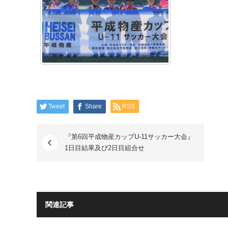
Tweet
Share
RSS
『第6回平成物産カップU-11サッカー大会』
1日目結果及び2日目組合せ
関連記事