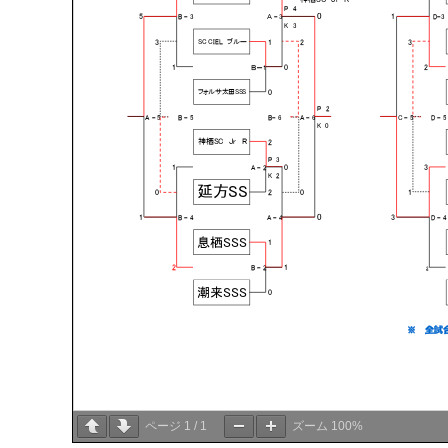
ページ
1
/
1
ズーム
100%