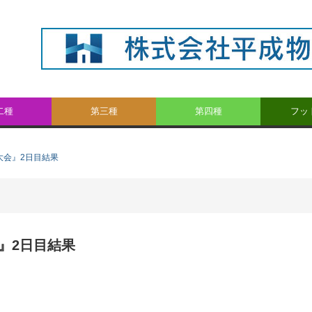
二種
第三種
第四種
フッ
大会』2日目結果
会』2日目結果