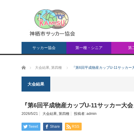
サッカー協会
第一種・シニア
第
ホーム
大会結果
,
第四種
『第6回平成物産カップU-11サッカー
大会結果
『第6回平成物産カップU-11サッカー大
2026/5/21
大会結果
,
第四種
投稿者:
admin
Tweet
Share
RSS