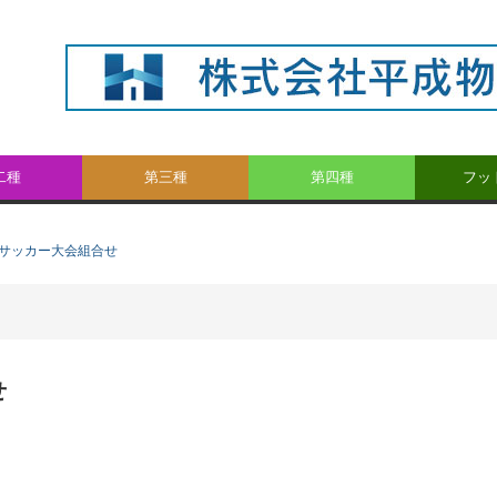
二種
第三種
第四種
フッ
奪サッカー大会組合せ
せ