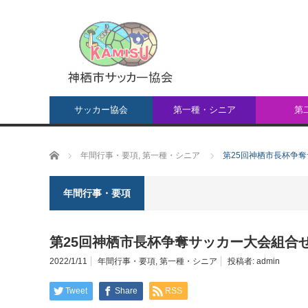
サッカー協会
第一種・シニア
第
ホーム
年間行事・要項
,
第一種・シニア
第25回神栖市長杯争
年間行事・要項
第25回神栖市長杯争奪サッカー大会組合
2022/1/11
年間行事・要項
,
第一種・シニア
投稿者:
admin
Tweet
Share
RSS