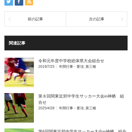
前の記事
次の記事
関連記事
令和元年度中学校総体県大会組合せ
2019/7/25
年間行事・要項
,
第三種
第８回関東近郊中学生サッカー大会in神栖 組
合せ
2025/4/28
年間行事・要項
,
第三種
第6回関東近郊中学生サッカー大会in神栖 組合