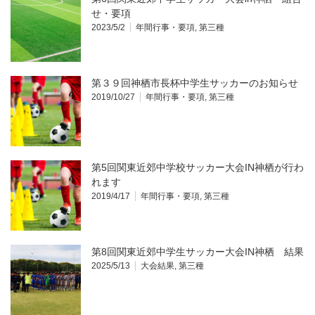
せ・要項
2023/5/2
年間行事・要項
,
第三種
第３９回神栖市長杯中学生サッカーのお知らせ
2019/10/27
年間行事・要項
,
第三種
第5回関東近郊中学校サッカー大会IN神栖が行わ
れます
2019/4/17
年間行事・要項
,
第三種
第8回関東近郊中学生サッカー大会IN神栖 結果
2025/5/13
大会結果
,
第三種