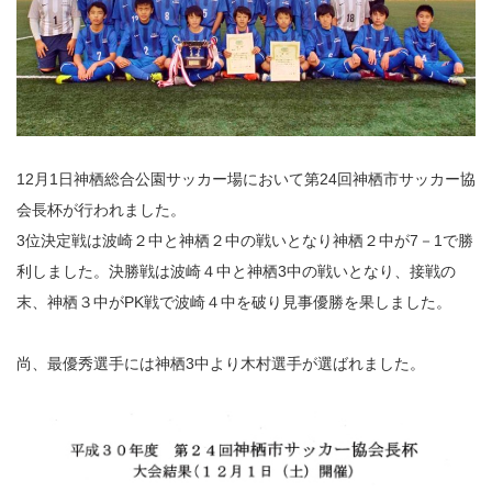
12月1日神栖総合公園サッカー場において第24回神栖市サッカー協
会長杯が行われました。
3位決定戦は波崎２中と神栖２中の戦いとなり神栖２中が7－1で勝
利しました。決勝戦は波崎４中と神栖3中の戦いとなり、接戦の
末、神栖３中がPK戦で波崎４中を破り見事優勝を果しました。
尚、最優秀選手には神栖3中より木村選手が選ばれました。