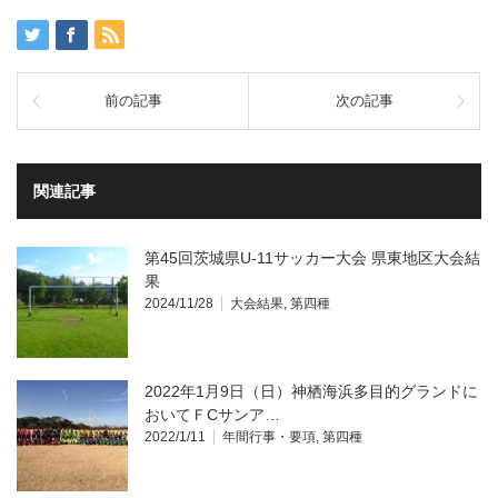
前の記事
次の記事
関連記事
第45回茨城県U-11サッカー大会 県東地区大会結
果
2024/11/28
大会結果
,
第四種
2022年1月9日（日）神栖海浜多目的グランドに
おいてＦCサンア…
2022/1/11
年間行事・要項
,
第四種