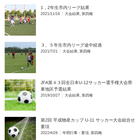
1，2年生市内リーグ結果
2021/11/16
大会結果
,
第四種
３、５年生市内リーグ途中経過
2021/7/21
大会結果
,
第四種
JFA第４３回全日本U-12サッカー選手権大会県
東地区予選結果
2019/10/27
大会結果
,
第四種
第2回 平成物産カップ U-11 サッカー大会組合せ
要項
2022/4/26
年間行事・要項
,
第四種